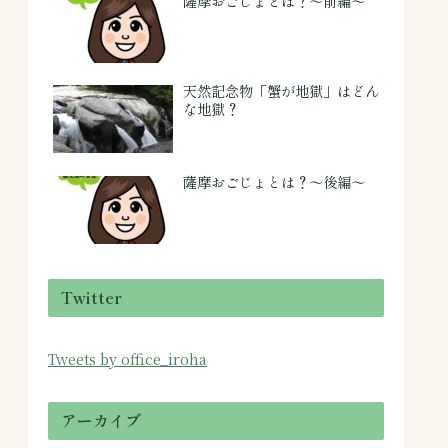
薩摩おごじょとは？～前編～
天然記念物「蟹が地獄」はどん
な地獄？
薩摩おごじょとは？～後編～
Twitter
Tweets by office_iroha
アーカイブ