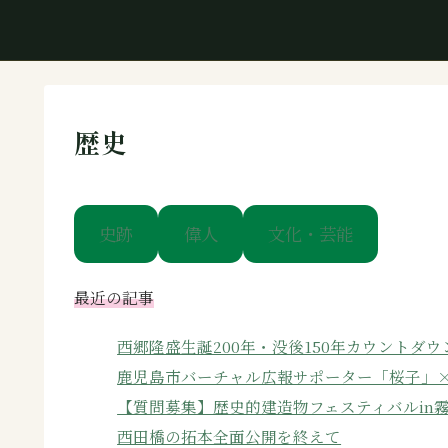
歴史
史跡
偉人
文化・芸能
最近の記事
西郷隆盛生誕200年・没後150年カウントダ
鹿児島市バーチャル広報サポーター「桜子」
【質問募集】歴史的建造物フェスティバルin
西田橋の拓本全面公開を終えて