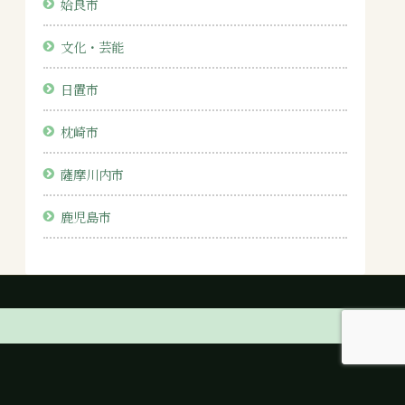
姶良市
文化・芸能
日置市
枕崎市
薩摩川内市
鹿児島市