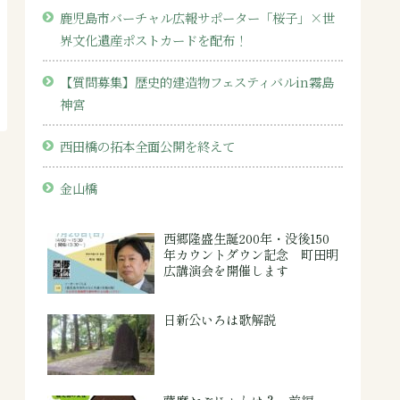
鹿児島市バーチャル広報サポーター「桜子」×世
界文化遺産ポストカードを配布！
【質問募集】歴史的建造物フェスティバルin霧島
神宮
西田橋の拓本全面公開を終えて
金山橋
西郷隆盛生誕200年・没後150
年カウントダウン記念 町田明
広講演会を開催します
日新公いろは歌解説