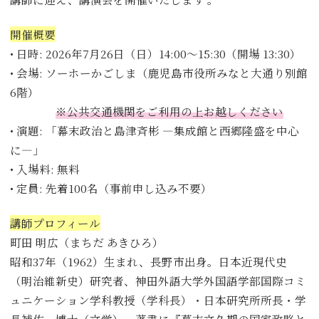
開催概要
• 日時: 2026年7月26日（日）14:00〜15:30（開場 13:30）
• 会場: ソーホーかごしま（鹿児島市役所みなと大通り別館
6階）
※公共交通機関をご利用の上お越しください
• 演題: 「幕末政治と島津斉彬 ―集成館と西郷隆盛を中心
に―」
• 入場料: 無料
• 定員: 先着100名（事前申し込み不要）
講師プロフィール
町田 明広（まちだ あきひろ）
昭和37年（1962）生まれ、長野市出身。日本近現代史
（明治維新史）研究者、神田外語大学外国語学部国際コミ
ュニケーション学科教授（学科長）・日本研究所所長・学
長補佐、博士（文学）。著書に『幕末文久期の国家政略と