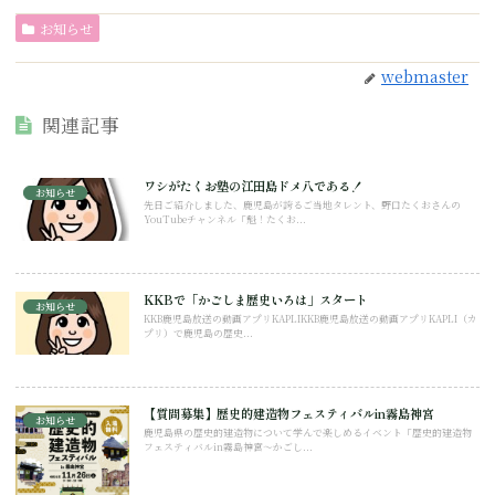
お知らせ
webmaster
関連記事
ワシがたくお塾の江田島ドメ八である！
お知らせ
先日ご紹介しました、鹿児島が誇るご当地タレント、野口たくおさんの
YouTubeチャンネル「魁！たくお...
KKBで「かごしま歴史いろは」スタート
お知らせ
KKB鹿児島放送の動画アプリKAPLIKKB鹿児島放送の動画アプリKAPLI（カ
プリ）で鹿児島の歴史...
【質問募集】歴史的建造物フェスティバルin霧島神宮
お知らせ
鹿児島県の歴史的建造物について学んで楽しめるイベント「歴史的建造物
フェスティバルin霧島神宮～かごし...