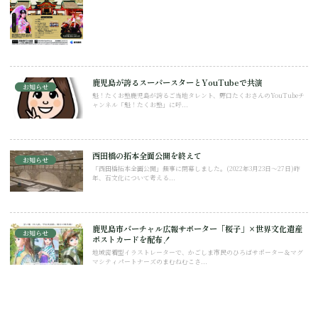
鹿児島が誇るスーパースターとYouTubeで共演
お知らせ
魁！たくお塾鹿児島が誇るご当地タレント、野口たくおさんのYouTubeチ
ャンネル「魁！たくお塾」に呼...
西田橋の拓本全面公開を終えて
お知らせ
「西田橋拓本全面公開」無事に閉幕しました。(2022年3月23日～27日)昨
年、石文化について考える...
鹿児島市バーチャル広報サポーター「桜子」×世界文化遺産
お知らせ
ポストカードを配布！
地域密着型イラストレーターで、かごしま市民のひろばサポーター＆マグ
マシティパートナーズのまむねむこさ...