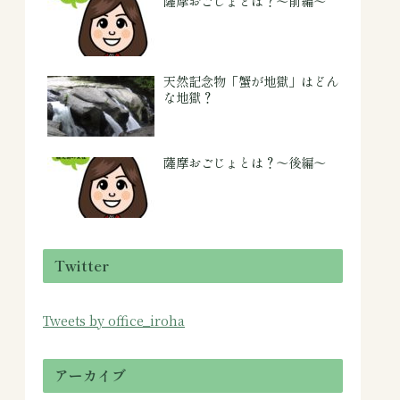
薩摩おごじょとは？～前編～
天然記念物「蟹が地獄」はどん
な地獄？
薩摩おごじょとは？～後編～
Twitter
Tweets by office_iroha
アーカイブ