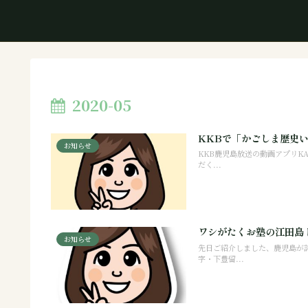
2020-05
KKBで「かごしま歴史
お知らせ
KKB鹿児島放送の動画アプリK
だく...
ワシがたくお塾の江田島
お知らせ
先日ご紹介しました、鹿児島が誇
字・下豊留...