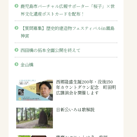
鹿児島市バーチャル広報サポーター「桜子」×世
界文化遺産ポストカードを配布！
【質問募集】歴史的建造物フェスティバルin霧島
神宮
西田橋の拓本全面公開を終えて
金山橋
西郷隆盛生誕200年・没後150
年カウントダウン記念 町田明
広講演会を開催します
日新公いろは歌解説