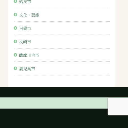
姶良市
文化・芸能
日置市
枕崎市
薩摩川内市
鹿児島市