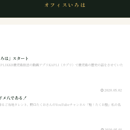
オフィスいろは
いろは」スタート
APLIKKB鹿児島放送の動画アプリKAPLI（カプリ）で鹿児島の歴史の話をさせていた
2020.05.02
ドメ八である！
るご当地タレント、野口たくおさんのYouTubeチャンネル「魁！たくお塾」私の名
2020.05.01