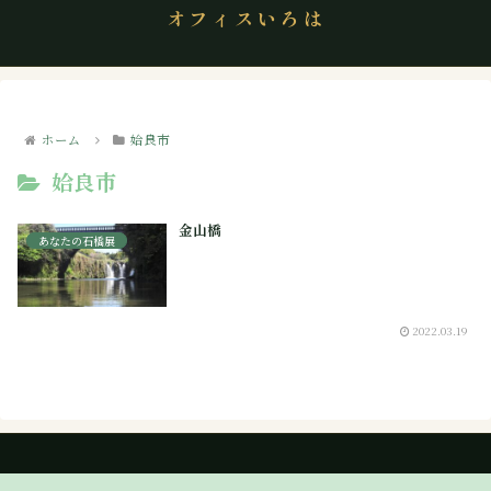
オフィスいろは
ホーム
姶良市
姶良市
金山橋
あなたの石橋展
2022.03.19